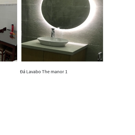
Đá Lavabo The manor 1
Phòng mẫu nội