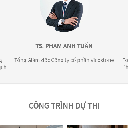
TS. PHẠM ANH TUẤN
g
Tổng Giám đốc Công ty cổ phần Vicostone
Fo
ịch
Ph
CÔNG TRÌNH DỰ THI