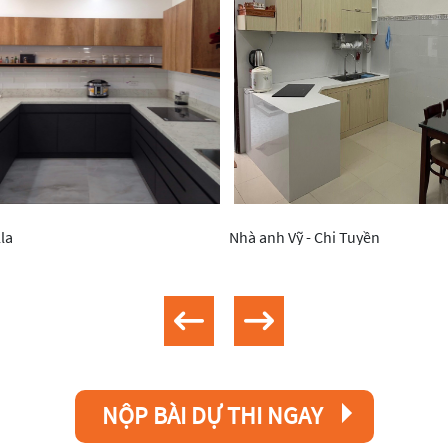
la
Nhà anh Vỹ - Chị Tuyền
NỘP BÀI DỰ THI NGAY